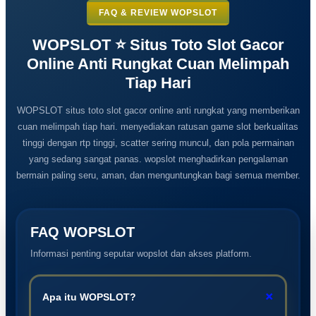
FAQ & REVIEW WOPSLOT
WOPSLOT ⭐️ Situs Toto Slot Gacor
Online Anti Rungkat Cuan Melimpah
Tiap Hari
WOPSLOT situs toto slot gacor online anti rungkat yang memberikan
cuan melimpah tiap hari. menyediakan ratusan game slot berkualitas
tinggi dengan rtp tinggi, scatter sering muncul, dan pola permainan
yang sedang sangat panas. wopslot menghadirkan pengalaman
bermain paling seru, aman, dan menguntungkan bagi semua member.
FAQ WOPSLOT
Informasi penting seputar wopslot dan akses platform.
+
Apa itu WOPSLOT?