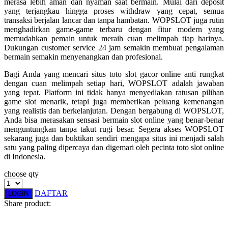
merasa lebih aman dan nyaman saat bermain. Mulai dari deposit
yang terjangkau hingga proses withdraw yang cepat, semua
Squishmallows
transaksi berjalan lancar dan tanpa hambatan. WOPSLOT juga rutin
menghadirkan game-game terbaru dengan fitur modern yang
Starbooks
memudahkan pemain untuk meraih cuan melimpah tiap harinya.
Stick-O
Dukungan customer service 24 jam semakin membuat pengalaman
bermain semakin menyenangkan dan profesional.
Stokke
Bagi Anda yang mencari situs toto slot gacor online anti rungkat
Sudocrem
dengan cuan melimpah setiap hari, WOPSLOT adalah jawaban
yang tepat. Platform ini tidak hanya menyediakan ratusan pilihan
Sumimo
game slot menarik, tetapi juga memberikan peluang kemenangan
yang realistis dan berkelanjutan. Dengan bergabung di WOPSLOT,
Sunnylife
Anda bisa merasakan sensasi bermain slot online yang benar-benar
menguntungkan tanpa takut rugi besar. Segera akses WOPSLOT
Sun-Staches
sekarang juga dan buktikan sendiri mengapa situs ini menjadi salah
satu yang paling dipercaya dan digemari oleh pecinta toto slot online
Swimava
di Indonesia.
T
choose qty
Tommee Tippee
DAFTAR
LOGIN
Share product:
Trunki
Tutti Bambini