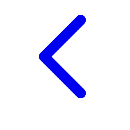
Twistshake
TY Toys
U
V
Veja
Vitaflow
Vtech
W
Waterland
Wellness