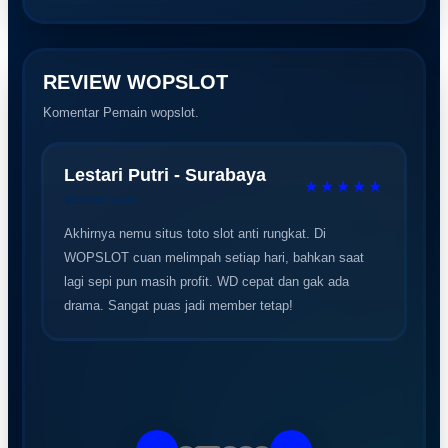
dari Rp5.000 saja. Anda bisa mulai bermain dan
merasakan cuan melimpah dengan modal kecil.
REVIEW WOPSLOT
Komentar Pemain wopslot.
Lestari Putri - Surabaya
★★★★★
Verified User
Akhirnya nemu situs toto slot anti rungkat. Di
WOPSLOT cuan melimpah setiap hari, bahkan saat
lagi sepi pun masih profit. WD cepat dan gak ada
drama. Sangat puas jadi member tetap!